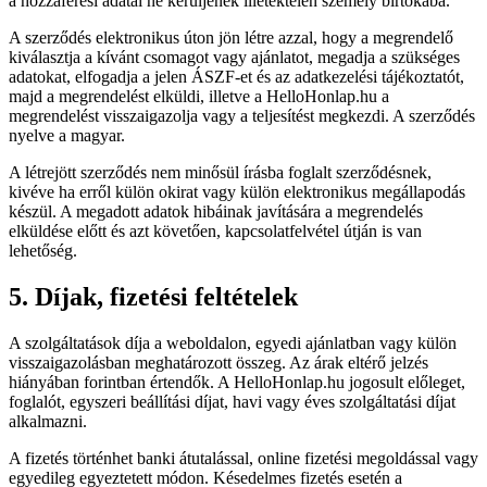
a hozzáférési adatai ne kerüljenek illetéktelen személy birtokába.
A szerződés elektronikus úton jön létre azzal, hogy a megrendelő
kiválasztja a kívánt csomagot vagy ajánlatot, megadja a szükséges
adatokat, elfogadja a jelen ÁSZF-et és az adatkezelési tájékoztatót,
majd a megrendelést elküldi, illetve a HelloHonlap.hu a
megrendelést visszaigazolja vagy a teljesítést megkezdi. A szerződés
nyelve a magyar.
A létrejött szerződés nem minősül írásba foglalt szerződésnek,
kivéve ha erről külön okirat vagy külön elektronikus megállapodás
készül. A megadott adatok hibáinak javítására a megrendelés
elküldése előtt és azt követően, kapcsolatfelvétel útján is van
lehetőség.
5. Díjak, fizetési feltételek
A szolgáltatások díja a weboldalon, egyedi ajánlatban vagy külön
visszaigazolásban meghatározott összeg. Az árak eltérő jelzés
hiányában forintban értendők. A HelloHonlap.hu jogosult előleget,
foglalót, egyszeri beállítási díjat, havi vagy éves szolgáltatási díjat
alkalmazni.
A fizetés történhet banki átutalással, online fizetési megoldással vagy
egyedileg egyeztetett módon. Késedelmes fizetés esetén a