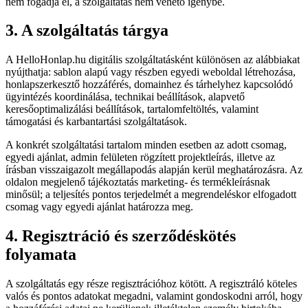
nem fogadja el, a szolgáltatás nem vehető igénybe.
3. A szolgáltatás tárgya
A HelloHonlap.hu digitális szolgáltatásként különösen az alábbiakat
nyújthatja: sablon alapú vagy részben egyedi weboldal létrehozása,
honlapszerkesztő hozzáférés, domainhez és tárhelyhez kapcsolódó
ügyintézés koordinálása, technikai beállítások, alapvető
keresőoptimalizálási beállítások, tartalomfeltöltés, valamint
támogatási és karbantartási szolgáltatások.
A konkrét szolgáltatási tartalom minden esetben az adott csomag,
egyedi ajánlat, admin felületen rögzített projektleírás, illetve az
írásban visszaigazolt megállapodás alapján kerül meghatározásra. Az
oldalon megjelenő tájékoztatás marketing- és termékleírásnak
minősül; a teljesítés pontos terjedelmét a megrendeléskor elfogadott
csomag vagy egyedi ajánlat határozza meg.
4. Regisztráció és szerződéskötés
folyamata
A szolgáltatás egy része regisztrációhoz kötött. A regisztráló köteles
valós és pontos adatokat megadni, valamint gondoskodni arról, hogy