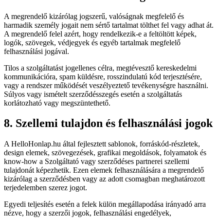
A megrendelő kizárólag jogszerű, valóságnak megfelelő és
harmadik személy jogait nem sértő tartalmat tölthet fel vagy adhat át.
A megrendelő felel azért, hogy rendelkezik-e a feltöltött képek,
logók, szövegek, védjegyek és egyéb tartalmak megfelelő
felhasználási jogával.
Tilos a szolgáltatást jogellenes célra, megtévesztő kereskedelmi
kommunikációra, spam küldésre, rosszindulatú kód terjesztésére,
vagy a rendszer működését veszélyeztető tevékenységre használni.
Súlyos vagy ismételt szerződésszegés esetén a szolgáltatás
korlátozható vagy megszüntethető.
8. Szellemi tulajdon és felhasználási jogok
A HelloHonlap.hu által fejlesztett sablonok, forráskód-részletek,
design elemek, szövegezések, grafikai megoldások, folyamatok és
know-how a Szolgáltató vagy szerződéses partnerei szellemi
tulajdonát képezhetik. Ezen elemek felhasználására a megrendelő
kizárólag a szerződésben vagy az adott csomagban meghatározott
terjedelemben szerez jogot.
Egyedi teljesítés esetén a felek külön megállapodása irányadó arra
nézve, hogy a szerzői jogok, felhasználási engedélyek,