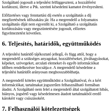
Szolgáltató jogosult a teljesítést felfüggeszteni, a hozzáférést
korlátozni, illetve a Ptk. szerinti késedelmi kamatot érvényesíteni.
Előfizetéses vagy fenntartási díj esetén a szolgáltatás a díj
megfizetésének időszakára jár. Ha a megrendelő a folyamatos
szolgáltatás díját nem egyenlíti ki, a Szolgáltató a szolgáltatás
korlátozására vagy megszüntetésére jogosult, előzetes
figyelmeztetést követően.
6. Teljesítés, határidők, együttműködés
A teljesítési határidő tájékoztató jellegű, és függ attól, hogy a
megrendelő a szükséges anyagokat, hozzáféréseket, jóváhagyásokat,
képeket, szövegeket, arculati elemeket és egyéb információkat
időben rendelkezésre bocsátja-e. A megrendelő késedelme a
teljesítési határidőt arányosan meghosszabbíthatja.
A megrendelő köteles együttműködni a Szolgáltatóval, és a kért
információkat, tartalmakat jogszerűen felhasználható formában
átadni. A Szolgáltató nem felel a megrendelő által szolgáltatott hibás,
hiányos, jogsértő vagy késedelmesen átadott tartalmakból eredő
károkért vagy csúszásokért.
7. Felhasználói kötelezettségek