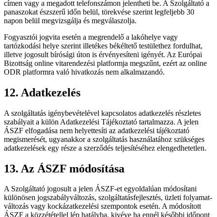
címen vagy a megadott telefonszámon jelentheti be. A Szolgáltató a
panaszokat észszerű időn belül, törekvése szerint legfeljebb 30
napon belül megvizsgálja és megválaszolja.
Fogyasztói jogvita esetén a megrendelő a lakóhelye vagy
tartózkodási helye szerint illetékes békéltető testülethez fordulhat,
illetve jogosult bírósági úton is érvényesíteni igényét. Az Európai
Bizottság online vitarendezési platformja megszűnt, ezért az online
ODR platformra való hivatkozás nem alkalmazandó.
12. Adatkezelés
A szolgáltatás igénybevételével kapcsolatos adatkezelés részletes
szabályait a külön Adatkezelési Tájékoztató tartalmazza. A jelen
ÁSZF elfogadása nem helyettesíti az adatkezelési tájékoztató
megismerését, ugyanakkor a szolgáltatás használatához szükséges
adatkezelések egy része a szerződés teljesítéséhez elengedhetetlen.
13. Az ÁSZF módosítása
A Szolgáltató jogosult a jelen ÁSZF-et egyoldalúan módosítani
különösen jogszabályváltozás, szolgáltatásfejlesztés, üzleti folyamat-
változás vagy kockázatkezelési szempontok esetén. A módosított
ÁSZF a közzététellel lép hatályba, kivéve ha ennél későbbi időpont