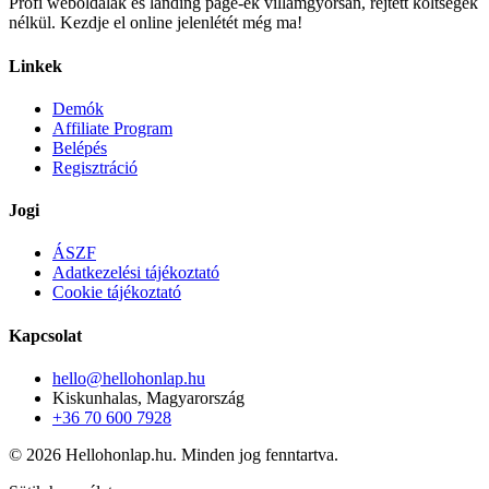
Profi weboldalak és landing page-ek villámgyorsan, rejtett költségek
nélkül. Kezdje el online jelenlétét még ma!
Linkek
Demók
Affiliate Program
Belépés
Regisztráció
Jogi
ÁSZF
Adatkezelési tájékoztató
Cookie tájékoztató
Kapcsolat
hello@hellohonlap.hu
Kiskunhalas, Magyarország
+36 70 600 7928
©
2026
Hellohonlap.hu. Minden jog fenntartva.