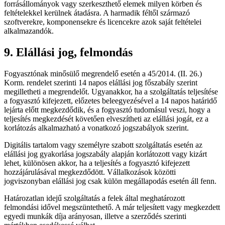
forrásállományok vagy szerkeszthető elemek milyen körben és
feltételekkel kerülnek átadásra. A harmadik féltől származó
szoftverekre, komponensekre és licencekre azok saját feltételei
alkalmazandók.
9. Elállási jog, felmondás
Fogyasztónak minősülő megrendelő esetén a 45/2014. (II. 26.)
Korm. rendelet szerinti 14 napos elállási jog főszabály szerint
megilletheti a megrendelőt. Ugyanakkor, ha a szolgáltatás teljesítése
a fogyasztó kifejezett, előzetes beleegyezésével a 14 napos határidő
lejárta előtt megkezdődik, és a fogyasztó tudomásul veszi, hogy a
teljesítés megkezdését követően elveszítheti az elállási jogát, ez a
korlátozás alkalmazható a vonatkozó jogszabályok szerint.
Digitális tartalom vagy személyre szabott szolgáltatás esetén az
elállási jog gyakorlása jogszabály alapján korlátozott vagy kizárt
lehet, különösen akkor, ha a teljesítés a fogyasztó kifejezett
hozzájárulásával megkezdődött. Vállalkozások közötti
jogviszonyban elállási jog csak külön megállapodás esetén áll fenn.
Határozatlan idejű szolgáltatás a felek által meghatározott
felmondási idővel megszüntethető. A már teljesített vagy megkezdett
egyedi munkák díja arányosan, illetve a szerződés szerinti