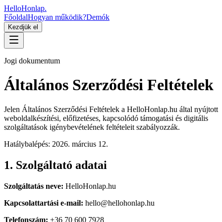
HelloHonlap
.
Főoldal
Hogyan működik?
Demók
Kezdjük el
Jogi dokumentum
Általános Szerződési Feltételek
Jelen Általános Szerződési Feltételek a HelloHonlap.hu által nyújtott
weboldalkészítési, előfizetéses, kapcsolódó támogatási és digitális
szolgáltatások igénybevételének feltételeit szabályozzák.
Hatálybalépés:
2026. március 12.
1. Szolgáltató adatai
Szolgáltatás neve:
HelloHonlap.hu
Kapcsolattartási e-mail:
hello@hellohonlap.hu
Telefonszám:
+36 70 600 7928