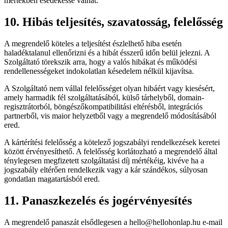
mértékben esedékessé válhat.
10. Hibás teljesítés, szavatosság, felelősség
A megrendelő köteles a teljesítést észlelhető hiba esetén
haladéktalanul ellenőrizni és a hibát ésszerű időn belül jelezni. A
Szolgáltató törekszik arra, hogy a valós hibákat és működési
rendellenességeket indokolatlan késedelem nélkül kijavítsa.
A Szolgáltató nem vállal felelősséget olyan hibáért vagy kiesésért,
amely harmadik fél szolgáltatásából, külső tárhelyből, domain-
regisztrátorból, böngészőkompatibilitási eltérésből, integrációs
partnerből, vis maior helyzetből vagy a megrendelő módosításából
ered.
A kártérítési felelősség a kötelező jogszabályi rendelkezések keretei
között érvényesíthető. A felelősség korlátozható a megrendelő által
ténylegesen megfizetett szolgáltatási díj mértékéig, kivéve ha a
jogszabály eltérően rendelkezik vagy a kár szándékos, súlyosan
gondatlan magatartásból ered.
11. Panaszkezelés és jogérvényesítés
A megrendelő panaszát elsődlegesen a hello@hellohonlap.hu e-mail