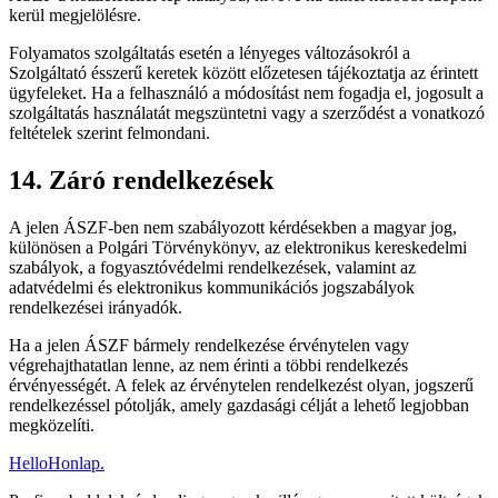
kerül megjelölésre.
Folyamatos szolgáltatás esetén a lényeges változásokról a
Szolgáltató ésszerű keretek között előzetesen tájékoztatja az érintett
ügyfeleket. Ha a felhasználó a módosítást nem fogadja el, jogosult a
szolgáltatás használatát megszüntetni vagy a szerződést a vonatkozó
feltételek szerint felmondani.
14. Záró rendelkezések
A jelen ÁSZF-ben nem szabályozott kérdésekben a magyar jog,
különösen a Polgári Törvénykönyv, az elektronikus kereskedelmi
szabályok, a fogyasztóvédelmi rendelkezések, valamint az
adatvédelmi és elektronikus kommunikációs jogszabályok
rendelkezései irányadók.
Ha a jelen ÁSZF bármely rendelkezése érvénytelen vagy
végrehajthatatlan lenne, az nem érinti a többi rendelkezés
érvényességét. A felek az érvénytelen rendelkezést olyan, jogszerű
rendelkezéssel pótolják, amely gazdasági célját a lehető legjobban
megközelíti.
HelloHonlap
.