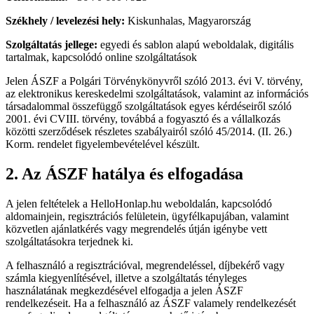
Székhely / levelezési hely:
Kiskunhalas, Magyarország
Szolgáltatás jellege:
egyedi és sablon alapú weboldalak, digitális
tartalmak, kapcsolódó online szolgáltatások
Jelen ÁSZF a Polgári Törvénykönyvről szóló 2013. évi V. törvény,
az elektronikus kereskedelmi szolgáltatások, valamint az információs
társadalommal összefüggő szolgáltatások egyes kérdéseiről szóló
2001. évi CVIII. törvény, továbbá a fogyasztó és a vállalkozás
közötti szerződések részletes szabályairól szóló 45/2014. (II. 26.)
Korm. rendelet figyelembevételével készült.
2. Az ÁSZF hatálya és elfogadása
A jelen feltételek a HelloHonlap.hu weboldalán, kapcsolódó
aldomainjein, regisztrációs felületein, ügyfélkapujában, valamint
közvetlen ajánlatkérés vagy megrendelés útján igénybe vett
szolgáltatásokra terjednek ki.
A felhasználó a regisztrációval, megrendeléssel, díjbekérő vagy
számla kiegyenlítésével, illetve a szolgáltatás tényleges
használatának megkezdésével elfogadja a jelen ÁSZF
rendelkezéseit. Ha a felhasználó az ÁSZF valamely rendelkezését