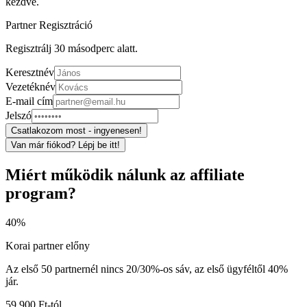
kezdve.
Partner Regisztráció
Regisztrálj 30 másodperc alatt.
Keresztnév
Vezetéknév
E-mail cím
Jelszó
Csatlakozom most - ingyenesen!
Van már fiókod? Lépj be itt!
Miért működik nálunk az affiliate
program?
40%
Korai partner előny
Az első 50 partnernél nincs 20/30%-os sáv, az első ügyféltől 40%
jár.
59 900 Ft-tól