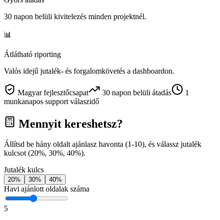
30 napon belüli kivitelezés minden projektnél.
📊
Átlátható riporting
Valós idejű jutalék- és forgalomkövetés a dashboardon.
Magyar fejlesztőcsapat
30 napon belüli átadás
1
munkanapos support válaszidő
Mennyit kereshetsz?
Állítsd be hány oldalt ajánlasz havonta (1-10), és válassz jutalék
kulcsot (20%, 30%, 40%).
Jutalék kulcs
20
%
30
%
40
%
Havi ajánlott oldalak száma
5