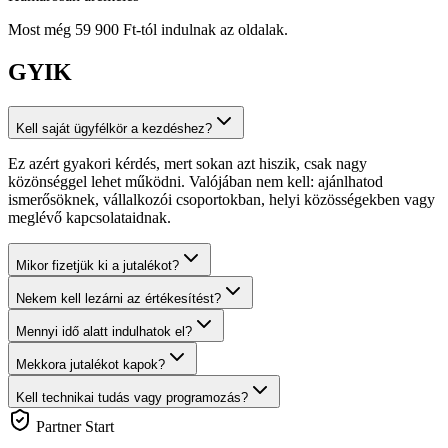
Most még 59 900 Ft-tól indulnak az oldalak.
GYIK
Kell saját ügyfélkör a kezdéshez?
Ez azért gyakori kérdés, mert sokan azt hiszik, csak nagy
közönséggel lehet működni. Valójában nem kell: ajánlhatod
ismerősöknek, vállalkozói csoportokban, helyi közösségekben vagy
meglévő kapcsolataidnak.
Mikor fizetjük ki a jutalékot?
Nekem kell lezárni az értékesítést?
Mennyi idő alatt indulhatok el?
Mekkora jutalékot kapok?
Kell technikai tudás vagy programozás?
Partner Start