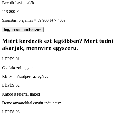
Becsült havi jutalék
119 800
Ft
Számítás:
5
ajánlás ×
59 900
Ft ×
40
%
Ingyenesen csatlakozom
Miért kérdezik ezt legtöbben? Mert tudni
akarják, mennyire egyszerű.
LÉPÉS
01
Csatlakozol ingyen
Kb. 30 másodperc az egész.
LÉPÉS
02
Kapod a referral linked
Demo anyagokkal együtt indulhatsz.
LÉPÉS
03