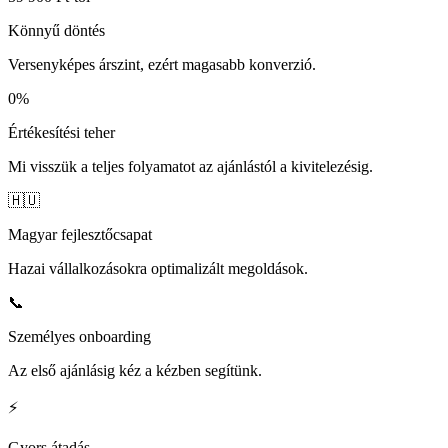
Könnyű döntés
Versenyképes árszint, ezért magasabb konverzió.
0%
Értékesítési teher
Mi visszük a teljes folyamatot az ajánlástól a kivitelezésig.
🇭🇺
Magyar fejlesztőcsapat
Hazai vállalkozásokra optimalizált megoldások.
📞
Személyes onboarding
Az első ajánlásig kéz a kézben segítünk.
⚡
Gyors átadás