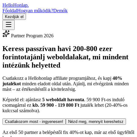
HelloHonlap
.
Főoldal
Hogyan működik?
Demók
Kezdjük el
Partner Program 2026
Keress passzívan havi 200-800 ezer
forintot
ajánlj weboldalakat, mi mindent
intézünk helyetted
Csatlakozz a Hellohonlap affiliate programjához, és kapj
40%
jutalékot
minden eladott oldal után. Ajánlj, mi elvégzünk minden
mást – az értékesítéstől a kivitelezésig.
Képzeld el: ajánlasz
5 weboldalt havonta
. 59 900 Ft-os induló
csomagárral ez
kb. 59 900 - 119 800 Ft
jutalék lehet (20-40%-os
kulccsal számolva).
Csatlakozom most - ingyenesen!
Nézd meg, mennyit kereshetsz
Az első 50 partner a belépéstől fix 40%-ot kap, már az első ügyféltől