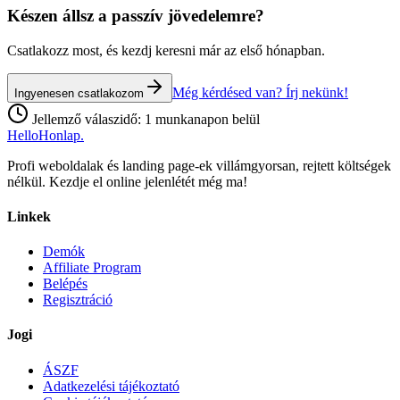
Készen állsz a passzív jövedelemre?
Csatlakozz most, és kezdj keresni már az első hónapban.
Még kérdésed van? Írj nekünk!
Ingyenesen csatlakozom
Jellemző válaszidő: 1 munkanapon belül
HelloHonlap
.
Profi weboldalak és landing page-ek villámgyorsan, rejtett költségek
nélkül. Kezdje el online jelenlétét még ma!
Linkek
Demók
Affiliate Program
Belépés
Regisztráció
Jogi
ÁSZF
Adatkezelési tájékoztató