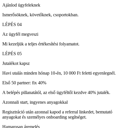
Ajánlod ügyfeleknek
Ismerősöknek, követőknek, csoportokban.
LÉPÉS
04
Az ügyfél megveszi
Mi kezeljük a teljes értékesítési folyamatot.
LÉPÉS
05
Jutalékot kapsz
Havi utalás minden hónap 10-én, 10 000 Ft feletti egyenlegnél.
Első 50 partner: fix 40%
A belépés pillanatától, az első ügyféltől kezdve 40% jutalék.
Azonnali start, ingyenes anyagokkal
Regisztráció után azonnal kapod a referral linkedet, bemutató
anyagokat és személyes onboarding segítséget.
Hamarosan áremelés